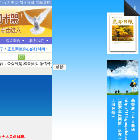
文
·
设为主页
·
加入收藏
·
网站导航
·
福音综合
联系我们
了！正是调整身心的好时间！
×
，公众号是∶福音汕头 微信号:www_gospelst_com2006本平台每日推
听今天灵命日粮。