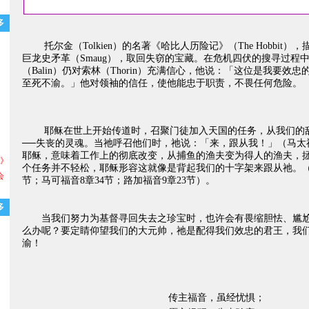
多
托尔金（Tolkien）的名著《哈比人历险记》（The Hobbit
巨龙史矛革（Smaug），取回失窃的宝藏。在危机四伏的搜寻过程
（Balin）仍对索林（Thorin）充满信心，他说：「这位是我要效
至死不渝。」他对领袖的信任，使他能忠于职责，不畏任何危险。
耶稣在世上开始传道时，召聚门徒加入天国的任务，从我们的
──失丧的灵魂。当祂呼召他们时，祂说：「来，跟从我！」（马太福
耶稣，意味着工作上的彻底改变，从捕鱼的渔夫变为得人的渔夫，
导》
个任务并不轻松，耶稣形容这就像是背起我们的十字架来跟从祂。（参
会
节；马可福音8章34节；路加福音9章23节）。
多
当我们努力为
基督
寻回失去之珍宝时，也许会有畏缩胆怯、尴
么办呢？要定睛仰望我们的大元帅，祂是配得我们效忠的君王，我
渝！
传主福音，虽经忧惧；