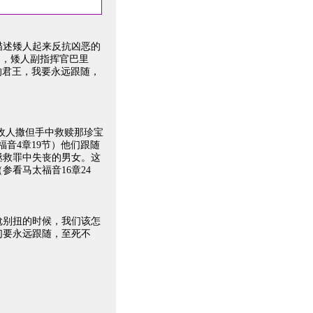
），描述矮人起来反抗凶恶的
中，矮人副指挥官巴里
忠的君王，我要永远跟随，
敌人撒但手中救赎那珍宝
音4章19节）他们跟随
拯救罪中失丧的男女。这
看马太福音16章24
尬别扭的时候，我们该怎
们要永远跟随，至死不