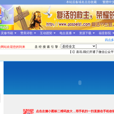
·
本站后备域名点击收藏
· ·
繁體中
灵修书籍
赞美诗歌
互动团契
电台直播
资源下载
福音影院
四点多
教网站欢迎您的到来
圣经搜索引擎:
【1】喜讯∶我们开通了微信公众平台
点击左侧小图标二维码放大，用手机扫一扫直接在手机收