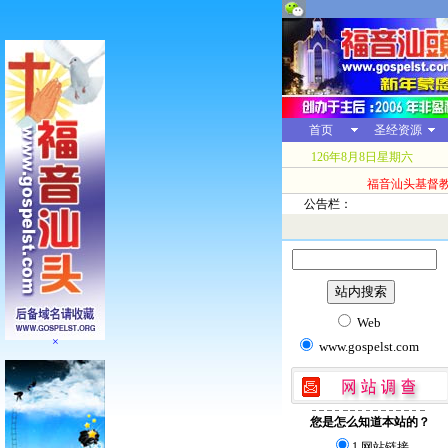
首页
圣经资源
126年8月8日星期六
福音汕头基督
公告栏：
Web
×
www.gospelst.com
您是怎么知道本站的？
1.网站链接