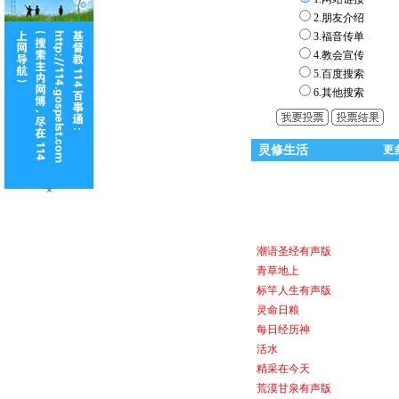
2.朋友介绍
3.福音传单
4.教会宣传
5.百度搜索
6.其他搜索
灵修生活
更
×
潮语圣经有声版
青草地上
标竿人生有声版
灵命日粮
每日经历神
活水
精采在今天
荒漠甘泉有声版