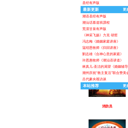
圣经有声版
力克．胡哲
最新更新
更
潮语圣经有声版
潮汕话慕道班課程
荒漠甘泉有声版
《神采飞扬》力克·胡哲
冯志梅《婚姻家庭讲座》
寇绍恩牧师《归回讲座》
盼望
劉志雄《合神心意的家庭》
许恩惠牧师《潮汕语讲道》
林真儿-圣洁的渴望《婚姻辅
潮州庆祝“救主复活”联合赞美
吕代豪央视访谈
本站推荐
更
消防员