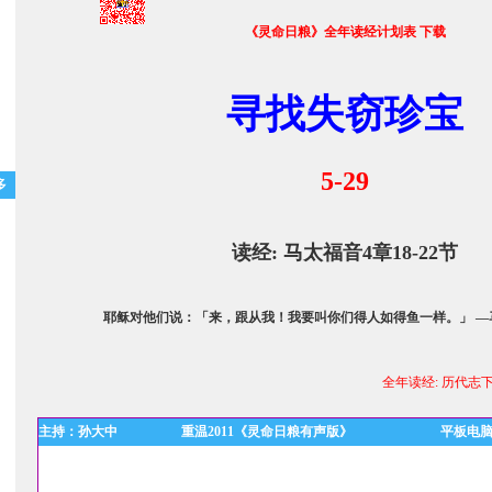
《灵命日粮》全年读经计划表
下载
寻找失窃珍宝
5-29
多
读经:
马太福音4章18-22节
耶稣对他们说：「来，跟从我！我要叫你们得人如得鱼一样。」 —马
全年读经:
历代志下7
主持：孙大中
重温2011《灵命日粮有声版》
平板电