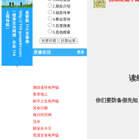
2.朋友介绍
3.福音传单
4.教会宣传
5.百度搜索
6.其他搜索
灵修生活
更多
×
读
潮语圣经有声版
青草地上
你们要防备假先知
标竿人生有声版
灵命日粮
每日经历神
力克．胡哲
活水
精采在今天
荒漠甘泉有声版