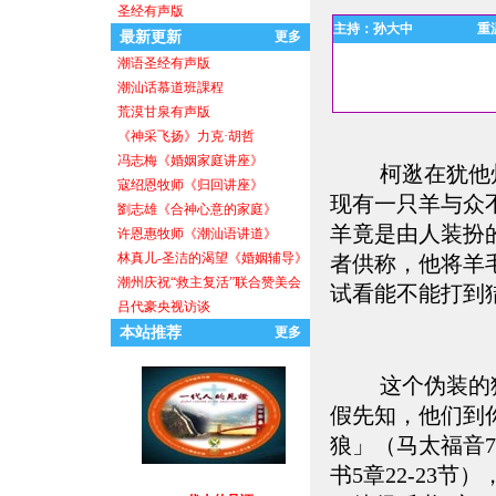
圣经有声版
主持：孙大中
重
最新更新
更多
潮语圣经有声版
潮汕话慕道班課程
荒漠甘泉有声版
盼望
《神采飞扬》力克·胡哲
冯志梅《婚姻家庭讲座》
柯逖在犹他州
寇绍恩牧师《归回讲座》
现有一只羊与众
劉志雄《合神心意的家庭》
羊竟是由人装扮
许恩惠牧师《潮汕语讲道》
林真儿-圣洁的渴望《婚姻辅导》
者供称，他将羊
潮州庆祝“救主复活”联合赞美会
试看能不能打到
消防员
吕代豪央视访谈
本站推荐
更多
这个伪装的
假先知
，他们到
狼」（马太福音
书5章22-23
一代人的见证