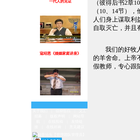
（彼得后书2章
（10、14节）
人们身上谋取利
自取灭亡，并且
寇绍恩《婚姻家庭讲座》
我们的好牧
的羊舍命。上帝
假教师，专心跟
从杀手到牧师
关于我们
|
信仰告白
|
义工
招募
|
版权声明
|
网站导
航
|
在线投稿
|
友情链
接
|
在线祈祷
|
意见建议