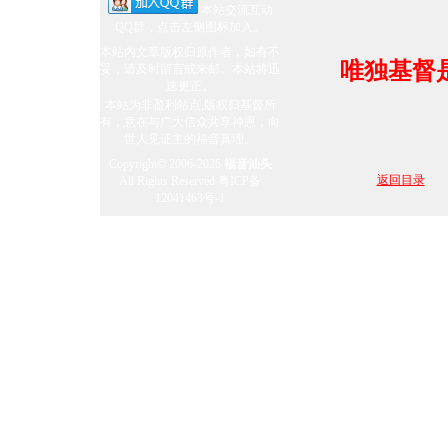
本站交流互动
QQ群，点击左侧图标加入。
奥运英雄在中国
本站内文章版权归原作者，如有不
唯独基督
妥，请及时留言或来邮。本站将迅
速更正。
本站为非盈利站点,版权归基督所
有，意在与广大信众共享神恩，向
世人见证主的福音真理。
Copyright© 2006-2026
福音汕头
返回目录
All Rights Reserved
粤ICP备
12041463号-1
力克．胡哲
盼望