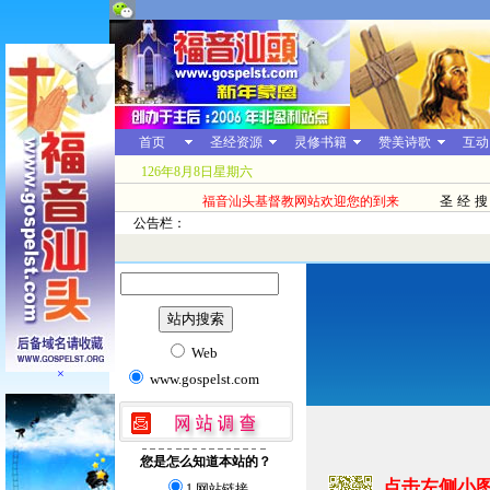
首页
圣经资源
灵修书籍
赞美诗歌
互动
126年8月8日星期六
福音汕头基督教网站欢迎您的到来
圣经搜
公告栏：
Web
×
www.gospelst.com
您是怎么知道本站的？
点击左侧小
1.网站链接