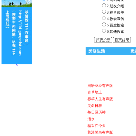
2.朋友介绍
3.福音传单
4.教会宣传
5.百度搜索
6.其他搜索
灵修生活
更
×
潮语圣经有声版
青草地上
标竿人生有声版
灵命日粮
每日经历神
活水
精采在今天
荒漠甘泉有声版