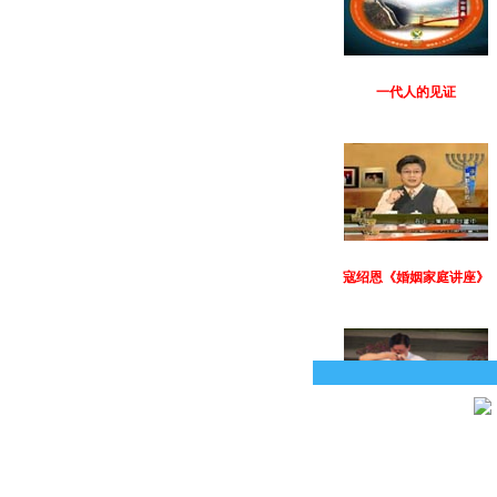
一代人的见证
寇绍恩《婚姻家庭讲座》
从杀手到牧师
本