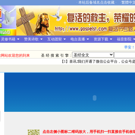
·
本站后备域名点击收藏
· ·
繁體中
灵修书籍
赞美诗歌
互动团契
电台直播
资源下载
福音影院
早安！
教网站欢迎您的到来
圣经搜索引擎:
【1】喜讯∶我们开通了微信公众平台，公众号是∶
点击左侧小图标二维码放大，用手机扫一扫直接在手机收