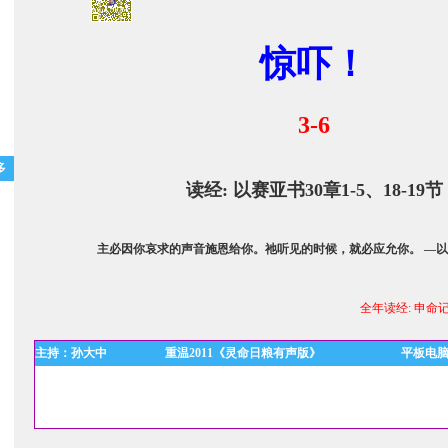
惊吓！
3-6
多
读经:
以赛亚书30章1-5、18-19节
主必因你哀求的声音施恩给你。祂听见的时候，就必应允你。 —以赛
全年读经:
申命记
主持：孙大中
重温2011《灵命日粮有声版》
平板电