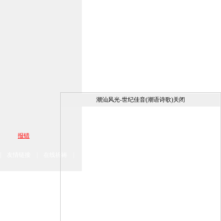
。
潮汕风光-世纪佳音(潮语诗歌)关闭
报错
|
友情链接
|
在线祈祷
|
入。
理。