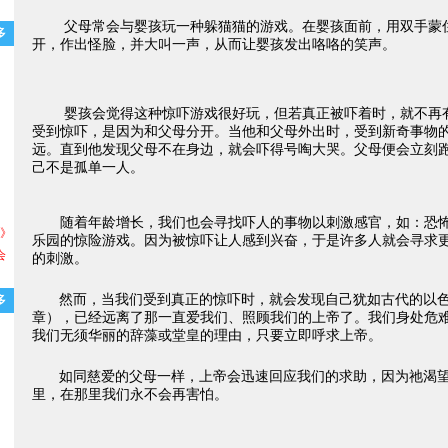
父母常会与婴孩玩一种躲猫猫的游戏。在婴孩面前，用双手蒙住
多
开，作出怪脸，并大叫一声，从而让婴孩发出咯咯的笑声。
婴孩会觉得这种惊吓游戏很好玩，但若真正被吓着时，就不再
受到惊吓，是因为和父母分开。当他和父母外出时，受到新奇事物
远。直到他发现父母不在身边，就会吓得号啕大哭。父母便会立刻
己不是孤单一人。
随着年龄增长，我们也会寻找吓人的事物以刺激感官，如：恐
导》
乐园的惊险游戏。因为被惊吓让人感到兴奋，于是许多人就会寻求
会
的刺激。
然而，当我们受到真正的惊吓时，就会发现自己犹如古代的以色
多
章），已经远离了那一直爱我们、照顾我们的
上帝
了。我们身处危
我们无须华丽的辞藻或堂皇的理由，只要立即呼求上帝。
如同慈爱的父母一样，上帝会迅速回应我们的求助，因为祂渴
里，在那里我们永不会再害怕。