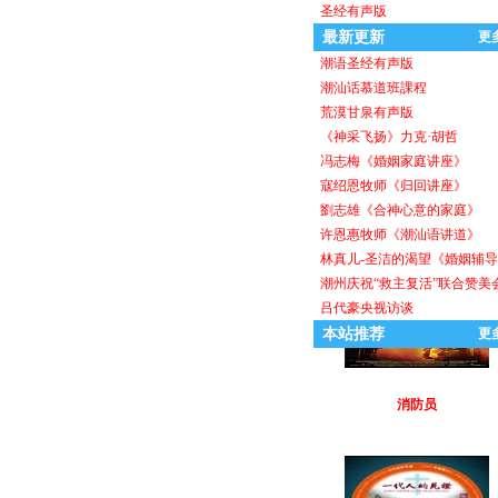
力克．胡哲
圣经有声版
最新更新
更
潮语圣经有声版
潮汕话慕道班課程
荒漠甘泉有声版
《神采飞扬》力克·胡哲
冯志梅《婚姻家庭讲座》
寇绍恩牧师《归回讲座》
盼望
劉志雄《合神心意的家庭》
许恩惠牧师《潮汕语讲道》
林真儿-圣洁的渴望《婚姻辅
潮州庆祝“救主复活”联合赞美
吕代豪央视访谈
本站推荐
更
消防员