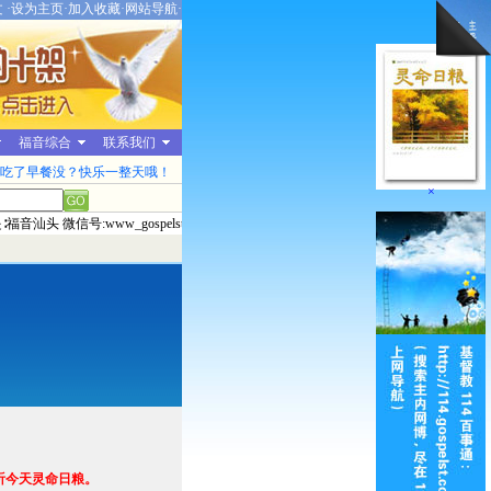
文
·
设为主页
·
加入收藏
·
网站导航
·
福音综合
联系我们
吃了早餐没？快乐一整天哦！
×
福音汕头 微信号:www_gospelst_com2006本平台每日推送「灵命日粮
听今天灵命日粮。