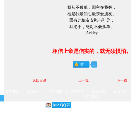
我从不孤单，因主在我旁；
祂是我最知心最亲爱朋友。
因有此挚友安慰与引导，
我绝不，绝对不会孤单。
Ackley
相信上帝是信实的，就无须惧怕
返回目录
上一篇
下一篇
关于我们
|
信仰告白
|
义工招募
|
版权声明
|
网站导航
|
在线投稿
意见建议
本站交流互动QQ群，点击左侧图标加
本站内文章版权归原作者，如有不妥，请及时留言或来邮。本站将迅速更正。
站为非盈利站点,版权归基督所有，意在与广大信众共享神恩，向世人见证主的福音真
Copyright© 2006-2026
福音汕头
All Rights Reserved
粤ICP备12041463号-1