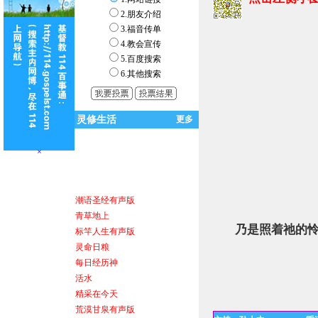
2.朋友介绍
3.福音传单
4.教会宣传
5.百度搜索
6.其他搜索
灵修生活
更多
×
潮语圣经有声版
青草地上
乃是照着祂的怜
标竿人生有声版
灵命日粮
每日经历神
活水
精采在今天
力克．胡哲
荒漠甘泉有声版