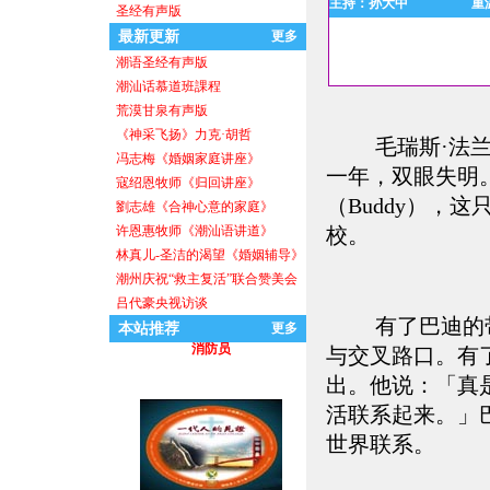
主持：孙大中
重
圣经有声版
最新更新
更多
潮语圣经有声版
潮汕话慕道班課程
荒漠甘泉有声版
《神采飞扬》力克·胡哲
毛瑞斯·法兰克（Mo
盼望
冯志梅《婚姻家庭讲座》
一年，双眼失明
寇绍恩牧师《归回讲座》
（Buddy），
劉志雄《合神心意的家庭》
许恩惠牧师《潮汕语讲道》
校。
林真儿-圣洁的渴望《婚姻辅导》
潮州庆祝“救主复活”联合赞美会
吕代豪央视访谈
有了巴迪的
本站推荐
消防员
更多
与交叉路口。有
出。他说：「真
活联系起来。」
世界联系。