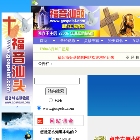
首页
圣经资源
灵修书籍
赞美诗歌
互动
126年8月10日星期一
福音汕头基督教网站欢迎您的到来
圣经搜
公告栏：
Web
×
www.gospelst.com
您是怎么知道本站的？
点击左侧小
1.网站链接