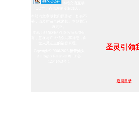
本站交流互动
QQ群，点击左侧图标加入。
本站内文章版权归原作者，如有不
妥，请及时留言或来邮。本站将迅
奥运英雄在中国
速更正。
本站为非盈利站点,版权归基督所
有，意在与广大信众共享神恩，向
世人见证主的福音真理。
圣灵引领
Copyright© 2006-2026
福音汕头
All Rights Reserved
粤ICP备
12041463号-1
力克．胡哲
返回目录
盼望