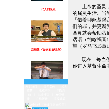
一代人的见证
上帝的圣灵
的属灵生活。当
「借着耶稣基督
们的罪，并更新我
圣灵就会帮助我
话语（约翰福音1
望（罗马书15章
寇绍恩《婚姻家庭讲座》
现在，每当
你进入基督生命中
从杀手到牧师
关于我们
|
信仰告白
|
义工
招募
|
版权声明
|
网站导
航
|
在线投稿
|
友情链
接
|
在线祈祷
|
意见建议