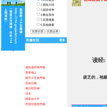
2.朋友介绍
3.福音传单
4.教会宣传
5.百度搜索
6.其他搜索
灵修生活
更多
力克．胡哲
×
读经:
潮语圣经有声版
青草地上
疲乏的，祂赐
标竿人生有声版
灵命日粮
每日经历神
盼望
活水
精采在今天
荒漠甘泉有声版