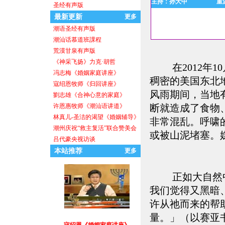
主持：孙大中
重
圣经有声版
最新更新
更多
潮语圣经有声版
潮汕话慕道班課程
消防员
荒漠甘泉有声版
《神采飞扬》力克·胡哲
在2012年1
冯志梅《婚姻家庭讲座》
稠密的美国东北
寇绍恩牧师《归回讲座》
风雨期间，当地
劉志雄《合神心意的家庭》
许恩惠牧师《潮汕语讲道》
断就造成了食物
林真儿-圣洁的渴望《婚姻辅导》
非常混乱。呼啸
潮州庆祝“救主复活”联合赞美会
一代人的见证
或被山泥堵塞。
吕代豪央视访谈
本站推荐
更多
正如大自然
我们觉得又黑暗
许从祂而来的帮
量。」（以赛亚书
寇绍恩《婚姻家庭讲座》