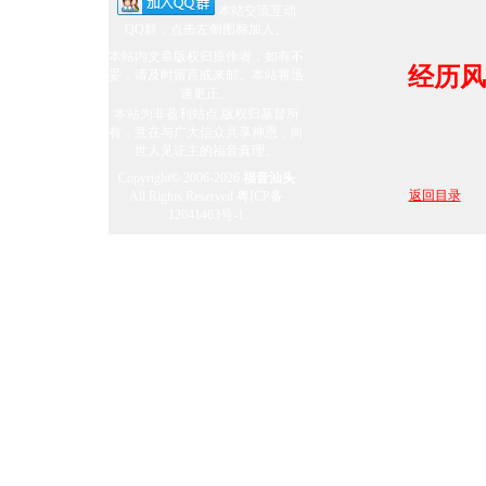
本站交流互动
QQ群，点击左侧图标加入。
力克．胡哲
本站内文章版权归原作者，如有不
经历风
妥，请及时留言或来邮。本站将迅
速更正。
本站为非盈利站点,版权归基督所
有，意在与广大信众共享神恩，向
世人见证主的福音真理。
Copyright© 2006-2026
福音汕头
返回目录
All Rights Reserved
粤ICP备
12041463号-1
盼望
消防员