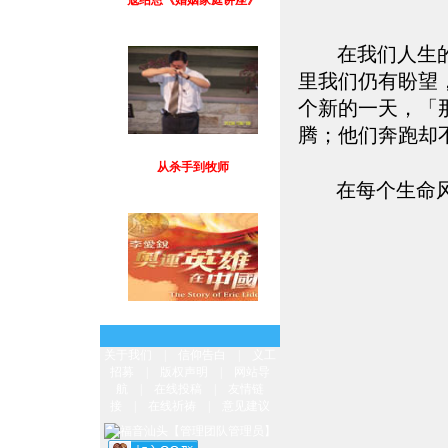
在我们人生
里我们仍有盼望
个新的一天，「
腾；他们奔跑却不
从杀手到牧师
在每个生命
奥运英雄在中国
关于我们
|
信仰告白
|
义工
招募
|
版权声明
|
网站导
航
|
在线投稿
|
友情链
接
|
在线祈祷
|
意见建议