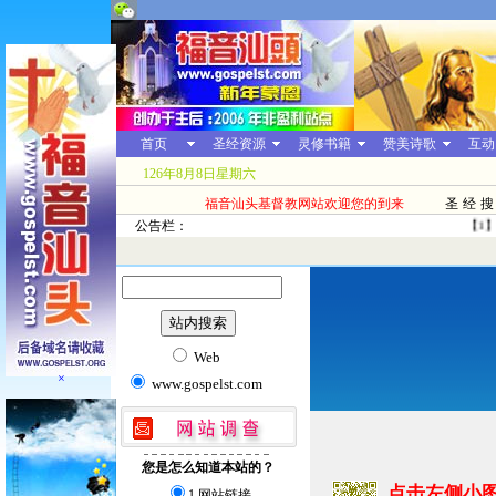
首页
圣经资源
灵修书籍
赞美诗歌
互动
126年8月8日星期六
福音汕头基督教网站欢迎您的到来
圣经搜
公告栏：
【1】
Web
×
www.gospelst.com
您是怎么知道本站的？
点击左侧小
1.网站链接